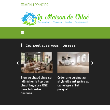
MENU PRINCIPAL
Ceci peut aussi vous intéresser...
Bien au chaud chez soi
Créer une cuisine au
Apporter u
: dénicher le top des
style élégant grâce au
naturelle à
chauffagistes RGE
carrelage effet
avec un can
dans la Haute-
parquet
Garonne