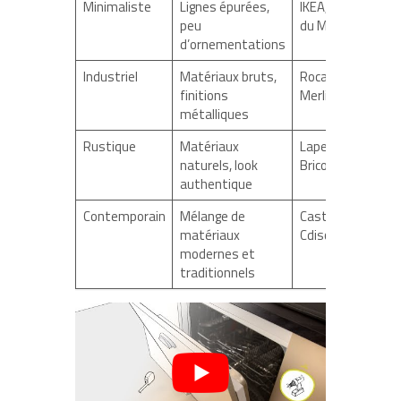
Minimaliste
Lignes épurées,
IKEA, Maisons
peu
du Monde
d’ornementations
Industriel
Matériaux bruts,
Roca, Leroy
finitions
Merlin
métalliques
Rustique
Matériaux
Lapeyre,
naturels, look
Bricorama
authentique
Contemporain
Mélange de
Castorama,
matériaux
Cdiscount
modernes et
traditionnels