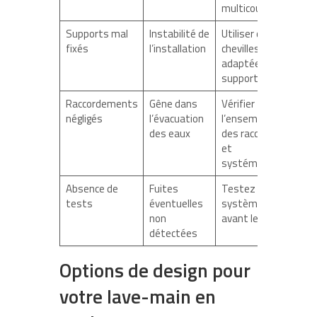
multicouche
Supports mal
Instabilité de
Utiliser des
fixés
l’installation
chevilles
adaptées au
support
Raccordements
Gêne dans
Vérifier
négligés
l’évacuation
l’ensemble
des eaux
des raccords
et
systémiques
Absence de
Fuites
Testez le
tests
éventuelles
système
non
avant le final
détectées
Options de design pour
votre lave-main en