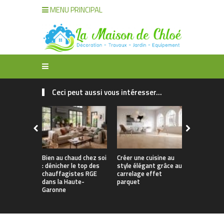
MENU PRINCIPAL
Ceci peut aussi vous intéresser...
Bien au chaud chez soi
Créer une cuisine au
Apporter u
: dénicher le top des
style élégant grâce au
naturelle à
chauffagistes RGE
carrelage effet
avec un can
dans la Haute-
parquet
Garonne