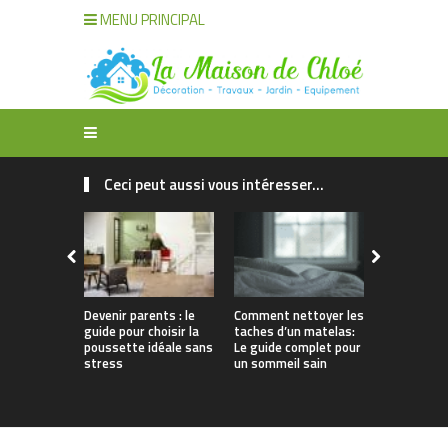
MENU PRINCIPAL
Ceci peut aussi vous intéresser...
Devenir parents : le
Comment nettoyer les
Débouchag
guide pour choisir la
taches d’un matelas:
: pourquoi 
poussette idéale sans
Le guide complet pour
à des prof
stress
un sommeil sain
pour un ser
et efficace