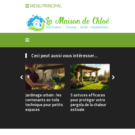
MENU PRINCIPAL
Ceci peut aussi vous intéresser...
Jardinage urbain : les
5 astuces efficaces
Mobilier d’
contenants en toile
pour protéger votre
le guide po
technique pour petits
pergola de la chaleur
dans une t
espaces
estivale
jardin de q