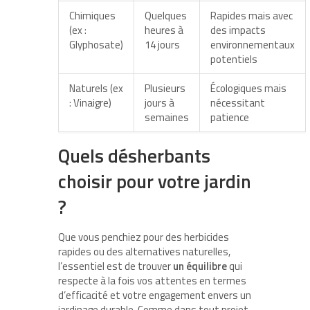
Chimiques
Quelques
Rapides mais avec
(ex :
heures à
des impacts
Glyphosate)
14 jours
environnementaux
potentiels
Naturels (ex
Plusieurs
Écologiques mais
: Vinaigre)
jours à
nécessitant
semaines
patience
Quels désherbants
choisir pour votre jardin
?
Que vous penchiez pour des herbicides
rapides ou des alternatives naturelles,
l’essentiel est de trouver
un équilibre
qui
respecte à la fois vos attentes en termes
d’efficacité et votre engagement envers un
jardinage durable. Comme dans tout projet