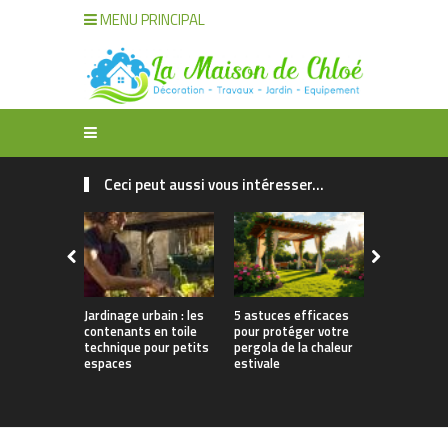
MENU PRINCIPAL
Ceci peut aussi vous intéresser...
Jardinage urbain : les
5 astuces efficaces
Mobilier d’
contenants en toile
pour protéger votre
le guide po
technique pour petits
pergola de la chaleur
dans une t
espaces
estivale
jardin de q