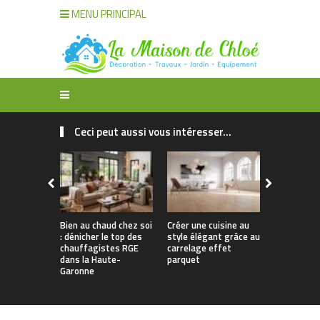
MENU PRINCIPAL
Ceci peut aussi vous intéresser...
Bien au chaud chez soi
Créer une cuisine au
Apporter u
: dénicher le top des
style élégant grâce au
naturelle à
chauffagistes RGE
carrelage effet
avec un can
dans la Haute-
parquet
Garonne