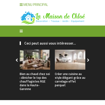
MENU PRINCIPAL
Ceci peut aussi vous intéresser...
Bien au chaud chez soi
Créer une cuisine au
Apporter u
: dénicher le top des
style élégant grâce au
naturelle à
chauffagistes RGE
carrelage effet
avec un can
dans la Haute-
parquet
Garonne