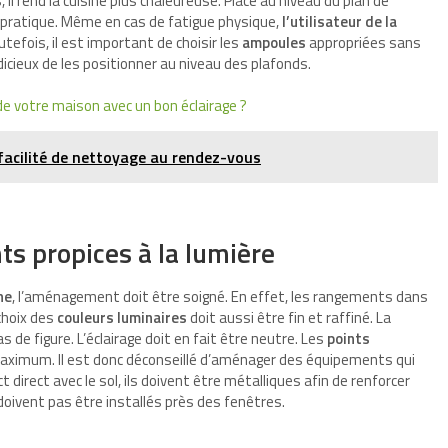
il rend la cuisine plus chaleureuse. Placé au niveau du plan de
très pratique. Même en cas de fatigue physique,
l’utilisateur de la
utefois, il est important de choisir les
ampoules
appropriées sans
judicieux de les positionner au niveau des plafonds.
de votre maison avec un bon éclairage ?
facilité de nettoyage au rendez-vous
 propices à la lumière
ne
, l’aménagement doit être soigné. En effet, les rangements dans
choix des
couleurs luminaires
doit aussi être fin et raffiné. La
de figure. L’éclairage doit en fait être neutre. Les
points
aximum. Il est donc déconseillé d’aménager des équipements qui
t direct avec le sol, ils doivent être métalliques afin de renforcer
doivent pas être installés près des fenêtres.