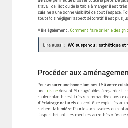
de 20W
permet de brosser toute la pièce. De plus, 
travail, de l’îlot ou de la table à manger, il est 
cuisine
a une bonne visibilité de tout l’espace. To
toutefois négliger l’aspect décoratif. Il est plus 
A lire également :
Comment faire briller le design 
Lire aussi :
WC suspendu : esthétique et 
Procéder aux aménagements
Pour
assurer une bonne luminosité à votre cuisi
une
cuisine
doivent être agréables à regarder. Le 
couleur blanche est très recommandée dans ce cas 
d’éclairage naturels
doivent être exploités au m
cachent la
lumière
. Pour les accessoires en contac
l’aspect brillant. Les meubles accrochés mûrs ne 