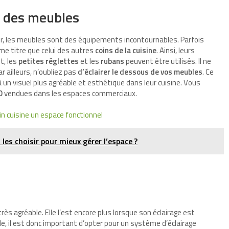
ne des meubles
r, les meubles sont des équipements incontournables. Parfois
ême titre que celui des autres
coins de la cuisine
. Ainsi, leurs
t, les
petites réglettes
et les
rubans
peuvent être utilisés. Il ne
ar ailleurs, n’oubliez pas
d’éclairer le dessous de vos meubles
. Ce
à un visuel plus agréable et esthétique dans leur cuisine. Vous
D
vendues dans les espaces commerciaux.
oin cuisine un espace fonctionnel
les choisir pour mieux gérer l’espace ?
rès agréable. Elle l’est encore plus lorsque son éclairage est
le, il est donc important d’opter pour un système d’éclairage