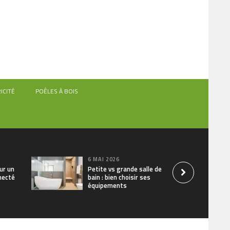
ICITÉ
POÊLES À BOIS
6 MAI 2026
ur un
Petite vs grande salle de
necté
bain : bien choisir ses
équipements