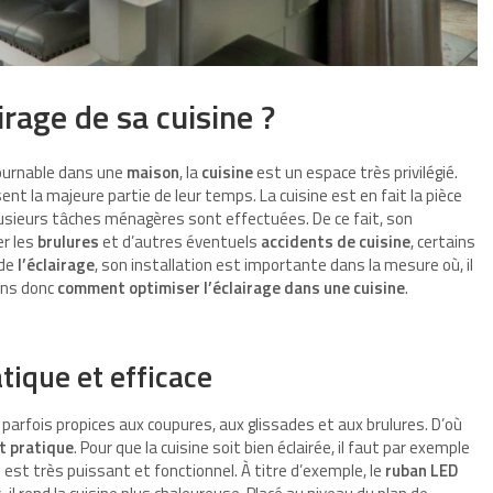
rage de sa cuisine ?
tournable dans une
maison
, la
cuisine
est un espace très privilégié.
nt la majeure partie de leur temps. La cuisine est en fait la pièce
plusieurs tâches ménagères sont effectuées. De ce fait, son
er les
brulures
et d’autres éventuels
accidents de cuisine
, certains
 de
l’éclairage
, son installation est importante dans la mesure où, il
yons donc
comment optimiser l’éclairage dans une cuisine
.
tique et efficace
parfois propices aux coupures, aux glissades et aux brulures. D’où
et pratique
. Pour que la cuisine soit bien éclairée, il faut par exemple
 est très puissant et fonctionnel. À titre d’exemple, le
ruban LED