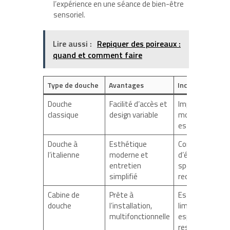
l’expérience en une séance de bien-être
sensoriel.
Lire aussi :
Repiquer des poireaux :
quand et comment faire
Type de douche
Avantages
Inconvénients
Douche
Facilité d’accès et
Impact visuel
classique
design variable
moins
esthétique
Douche à
Esthétique
Conditions
l’italienne
moderne et
d’évacuation
entretien
spécifiques
simplifié
requises
Cabine de
Prête à
Esthétique
douche
l’installation,
limitée et
multifonctionnelle
espace
restreint