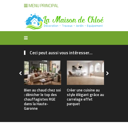
MENU PRINCIPAL
Ceci peut aussi vous intéresser...
Bien au chaud chez soi
Créer une cuisine au
Apporter u
: dénicher le top des
style élégant grâce au
naturelle à
chauffagistes RGE
carrelage effet
avec un can
dans la Haute-
parquet
Garonne