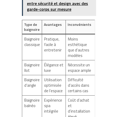
entre sécurité et design avec des
garde-corps sur mesure
Type de
Avantages
Inconvénients
baignoire
Baignoire
Pratique,
Moins
classique
facile à
esthétique
entretenir
que d’autres
modèles
Baignoire
Élégance et
Nécessite un
îlot
luxe
espace ample
Baignoire
Utilisation
Difficulté
d’angle
optimisée
d’accès dans
de l’espace
certains cas
Baignoire
Expérience
Coût d’achat
balnéo
spa
et
intégrée
d’installation
élevé