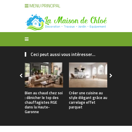
MENU PRINCIPAL
Ceci peut aussi vous intéresser...
Bien au chaud chez soi
Créer une cuisine au
Apporter u
: dénicher le top des
style élégant grâce au
naturelle à
chauffagistes RGE
carrelage effet
avec un can
dans la Haute-
parquet
Garonne