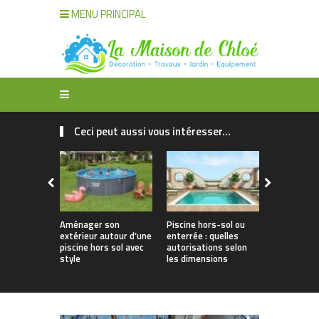
MENU PRINCIPAL
Ceci peut aussi vous intéresser...
Aménager son
Piscine hors-sol ou
Offrir à vo
extérieur autour d’une
enterrée : quelles
une piscine 
piscine hors sol avec
autorisations selon
style et lo
style
les dimensions