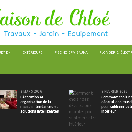
RETIEN
EXTÉRIEURS
PISCINE, SPA, SAUNA
PLOMBERIE, ÉLECTR
2 MARS 2026
9 FÉVRIER 2026
Décoration et
Comment choisir 
organisation de la
décorations mura
maison : tendances et
pour sublimer vot
solutions intelligentes
intérieur