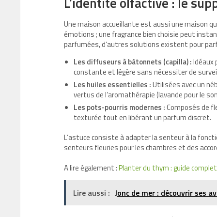
L’identité olfactive : le s
Une maison accueillante est aussi une maison qui 
émotions ; une fragrance bien choisie peut insta
parfumées, d’autres solutions existent pour parf
Les diffuseurs à bâtonnets (capilla) :
Idéaux p
constante et légère sans nécessiter de survei
Les huiles essentielles :
Utilisées avec un néb
vertus de l’aromathérapie (lavande pour le som
Les pots-pourris modernes :
Composés de fleu
texturée tout en libérant un parfum discret.
L’astuce consiste à adapter la senteur à la foncti
senteurs fleuries pour les chambres et des accor
A lire également :
Planter du thym : guide complet
Lire aussi :
Jonc de mer : découvrir ses a