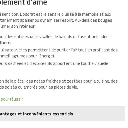
upplément d’âme
sent bon. L’odorat est le sens le plus lié à la mémoire et aux
ntanément apaiser ou dynamiser l’esprit. Au-delà des bougies
umer son intérieur :
our les entrées ou les salles de bain, ils diffusent une odeur
llance.
ulisateur, elles permettent de purifier l’air tout en profitant des
meil, agrumes pour l’énergie).
rs séchées et d’écorces, ils apportent une touche visuelle
on de la pièce : des notes fraîches et zestées pour la cuisine, des
ds boisés ou ambrés pour les pièces de vie.
 pour réussir
vantages et inconvénients essentiels