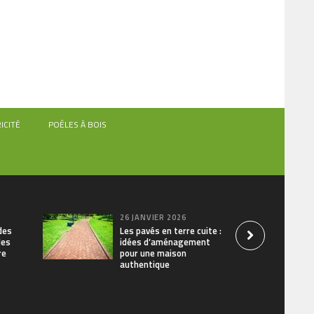
ICITÉ
POÊLES À BOIS
26 JANVIER 2026
des
Les pavés en terre cuite :
les
idées d’aménagement
re
pour une maison
authentique