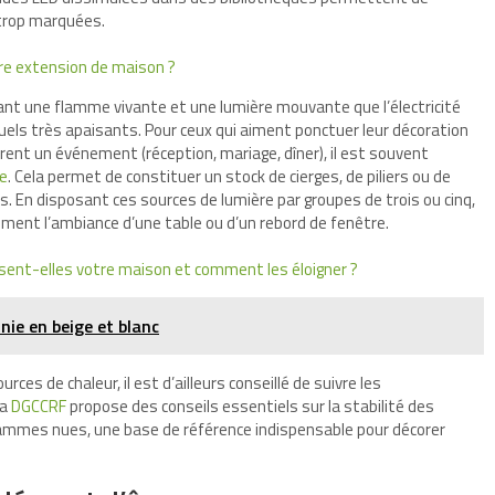
 trop marquées.
otre extension de maison ?
tant une flamme vivante et une lumière mouvante que l’électricité
isuels très apaisants. Pour ceux qui aiment ponctuer leur décoration
nt un événement (réception, mariage, dîner), il est souvent
ie
. Cela permet de constituer un stock de cierges, de piliers ou de
ls. En disposant ces sources de lumière par groupes de trois ou cinq,
ment l’ambiance d’une table ou d’un rebord de fenêtre.
ssent-elles votre maison et comment les éloigner ?
ie en beige et blanc
rces de chaleur, il est d’ailleurs conseillé de suivre les
la
DGCCRF
propose des conseils essentiels sur la stabilité des
flammes nues, une base de référence indispensable pour décorer