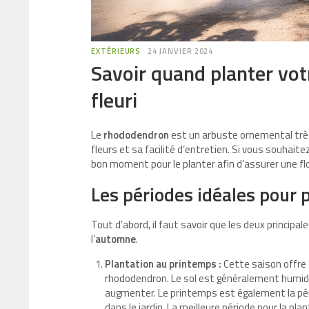
EXTÉRIEURS
24 JANVIER 2024
Savoir quand planter vot
fleuri
Le
rhododendron
est un arbuste ornemental très 
fleurs et sa facilité d’entretien. Si vous souhaitez
bon moment pour le planter afin d’assurer une fl
Les périodes idéales pour
Tout d’abord, il faut savoir que les deux princip
l’
automne
.
Plantation au printemps :
Cette saison offre d
rhododendron. Le sol est généralement humid
augmenter. Le printemps est également la pério
dans le jardin. La meilleure période pour la p