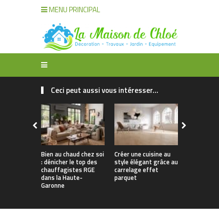
MENU PRINCIPAL
Ceci peut aussi vous intéresser...
Bien au chaud chez soi
Créer une cuisine au
Apporter u
: dénicher le top des
style élégant grâce au
naturelle à
chauffagistes RGE
carrelage effet
avec un can
dans la Haute-
parquet
Garonne