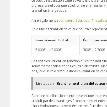
Le coût d’installation varie suivant le choix entre
professionnel pour une solution clé en main. En F
transition énergétique.
A lire également :
Combien prévoir pour l’installa
Voici une estimation de ce que pourrait représen
Investissement initial
Économies annu
5 000€ – 12 000€
300€ – 2 200€
Ces chiffres varient en fonction du coût d’installa
gouvernementales et des coûts d’électricité. Bien
ans, joue un rôle critique dans l’évaluation de ce
Lire aussi :
Branchement d'un détecteur d
Avec une planification minutieuse et une mise en 
traduit par des avantages économiques et envi
choix écologiques peuvent également être des ch