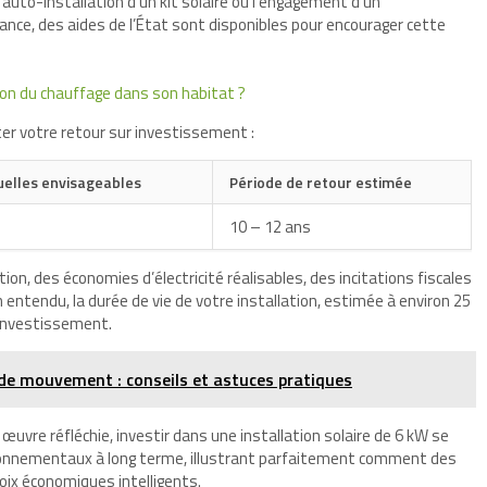
 l’auto-installation d’un kit solaire ou l’engagement d’un
rance, des aides de l’État sont disponibles pour encourager cette
tion du chauffage dans son habitat ?
ter votre retour sur investissement :
elles envisageables
Période de retour estimée
10 – 12 ans
tion, des économies d’électricité réalisables, des incitations fiscales
 entendu, la durée de vie de votre installation, estimée à environ 25
t investissement.
e mouvement : conseils et astuces pratiques
œuvre réfléchie, investir dans une installation solaire de 6 kW se
ronnementaux à long terme, illustrant parfaitement comment des
oix économiques intelligents.