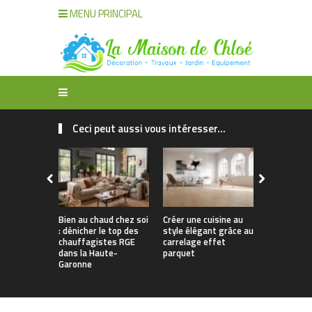
MENU PRINCIPAL
Ceci peut aussi vous intéresser...
Bien au chaud chez soi
Créer une cuisine au
Apporter u
: dénicher le top des
style élégant grâce au
naturelle à
chauffagistes RGE
carrelage effet
avec un can
dans la Haute-
parquet
Garonne