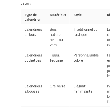
décor :
Type de
Matériaux
Style
I
calendrier
Calendriers
Bois
Traditionnel ou
L
en bois
naturel,
rustique
c
peint ou
u
verni
c
Calendriers
Tissu,
Personnalisable,
F
pochettes
feutrine
coloré
e
p
p
l
Calendriers
Cire, verre
Élégant,
I
à bougies
minimaliste
m
l
f