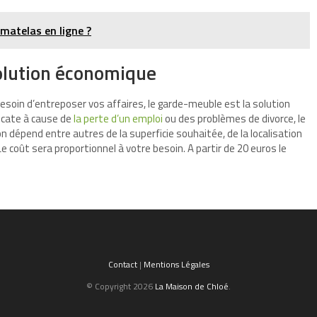
matelas en ligne ?
olution économique
besoin d’entreposer vos affaires, le garde-meuble est la solution
licate à cause de
la perte d’un emploi
ou des problèmes de divorce, le
n dépend entre autres de la superficie souhaitée, de la localisation
 Le coût sera proportionnel à votre besoin. A partir de 20 euros le
Contact
|
Mentions Légales
© Copyright 2026
La Maison de Chloé
.