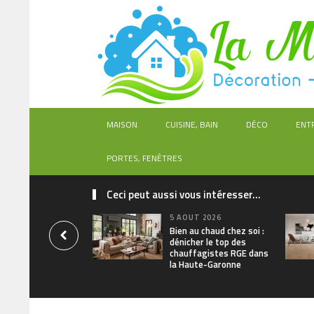
MAISON
CUISINE, BAIN
DÉCO
ENT
PORTES, FENÊTRES
Ceci peut aussi vous intéresser...
5 AOÛT 2026
Bien au chaud chez soi :
dénicher le top des
chauffagistes RGE dans
la Haute-Garonne