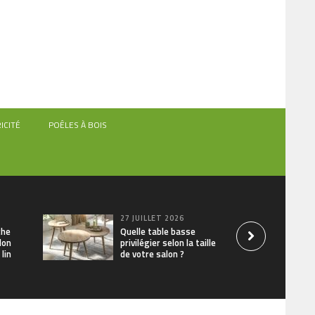
ICITÉ
POÊLES À BOIS
27 JUILLET 2026
che
Quelle table basse
lon
privilégier selon la taille
lin
de votre salon ?