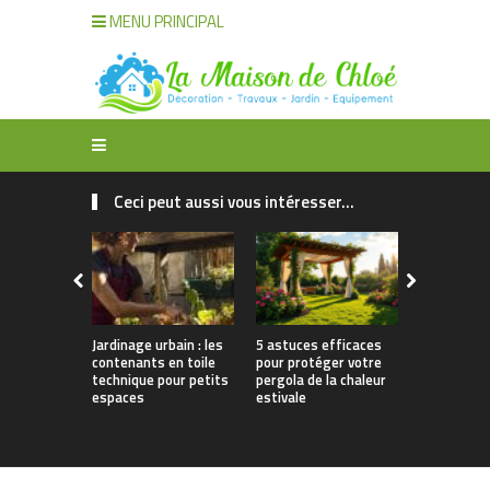
MENU PRINCIPAL
Ceci peut aussi vous intéresser...
Jardinage urbain : les
5 astuces efficaces
Mobilier d’
contenants en toile
pour protéger votre
le guide po
technique pour petits
pergola de la chaleur
dans une t
espaces
estivale
jardin de q