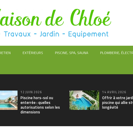
RETIEN
EXTÉRIEURS
PISCINE, SPA, SAUNA
PLOMBERIE, ÉLECTR
12 JUIN 2026
14 AVRIL 2026
Piscine hors-sol ou
Offrir à votre jar
enterrée : quelles
piscine qui allie st
autorisations selon les
longévité
dimensions