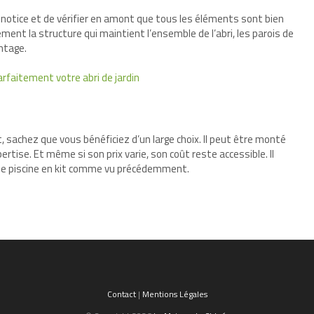
la notice et de vérifier en amont que tous les éléments sont bien
ent la structure qui maintient l’ensemble de l’abri, les parois de
ontage.
arfaitement votre abri de jardin
t, sachez que vous bénéficiez d’un large choix. Il peut être monté
ise. Et même si son prix varie, son coût reste accessible. Il
 de piscine en kit comme vu précédemment.
Contact
|
Mentions Légales