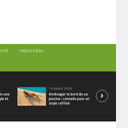
ICITÉ
POÊLES À BOIS
10 AVRIL 2026
din une
Aménager le bord de sa
yle et
piscine : conseils pour un
style raffiné