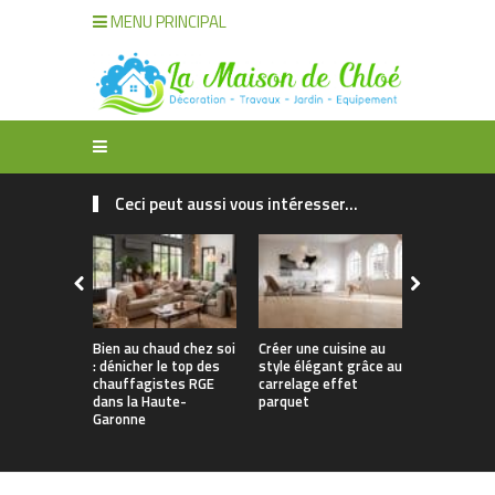
MENU PRINCIPAL
Ceci peut aussi vous intéresser...
Bien au chaud chez soi
Créer une cuisine au
Apporter u
: dénicher le top des
style élégant grâce au
naturelle à
chauffagistes RGE
carrelage effet
avec un can
dans la Haute-
parquet
Garonne