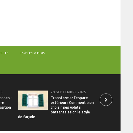
ICITÉ
POÊLES À BOIS
25
29 SEPTEMBRE 2025
annes :
Transformer l’espace
tre
extérieur : Comment bien
osition
choisir ses volets
battants selon le style
de façade