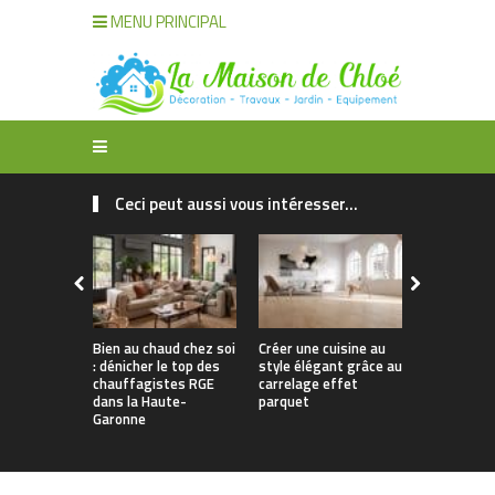
MENU PRINCIPAL
Ceci peut aussi vous intéresser...
Bien au chaud chez soi
Créer une cuisine au
Apporter u
: dénicher le top des
style élégant grâce au
naturelle à
chauffagistes RGE
carrelage effet
avec un can
dans la Haute-
parquet
Garonne