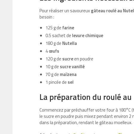
Pour réaliser un savoureux
gâteau roulé au Nutel
besoin :
125 g de
farine
0.5 sachet de
levure chimique
180 g de
Nutella
4
œufs
120 g de
sucre
en poudre
10 g de
sucre vanillé
70 g de
maïzena
1 pincée de
sel
La préparation du roulé au
Commencez par préchauffer votre four à 180°C (t
le sucre en poudre puis mixez pendant environ 2 m
dans la préparation, rendant le gâteau moelleux.