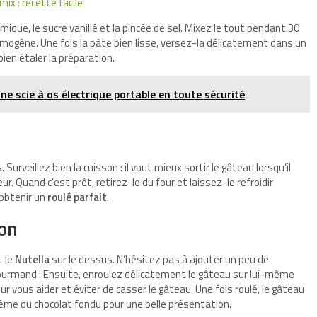
x : recette facile
imique, le sucre vanillé et la pincée de sel. Mixez le tout pendant 30
mogène. Une fois la pâte bien lisse, versez-la délicatement dans un
bien étaler la préparation.
une scie à os électrique portable en toute sécurité
urveillez bien la cuisson : il vaut mieux sortir le gâteau lorsqu’il
r. Quand c’est prêt, retirez-le du four et laissez-le refroidir
 obtenir un
roulé parfait
.
ion
t le
Nutella
sur le dessus. N’hésitez pas à ajouter un peu de
gourmand ! Ensuite, enroulez délicatement le gâteau sur lui-même
our vous aider et éviter de casser le gâteau. Une fois roulé, le gâteau
ême du chocolat fondu pour une belle présentation.