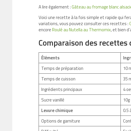
A lire également :
Gâteau au fromage blanc alsacie
Voici une recette à la fois simple et rapide qui fe
variations, vous pouvez consulter ces recettes :
encore
Roulé au Nutella au Thermomix
, et bien d
Comparaison des recettes 
Éléments
Ing
Temps de préparation
10 
Temps de cuisson
35 
Ingrédients principaux
4 oe
Sucre vanillé
10g 
Levure chimique
0.5 
Options de garniture
Conf