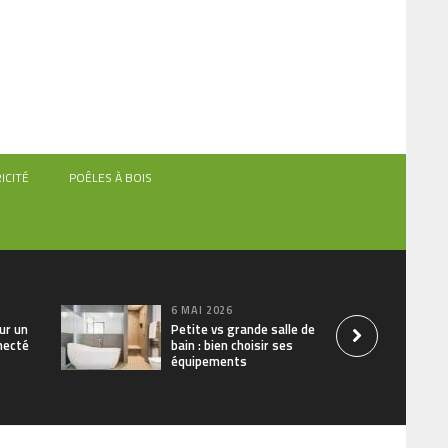
ICITÉ
POÊLES À BOIS
6 MAI 2026
ur un
Petite vs grande salle de
necté
bain : bien choisir ses
équipements