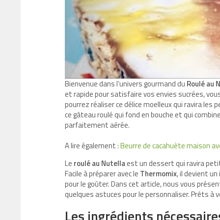
Bienvenue dans l’univers gourmand du
Roulé au N
et rapide pour satisfaire vos envies sucrées, vou
pourrez réaliser ce délice moelleux qui ravira le
ce gâteau roulé qui fond en bouche et qui combine 
parfaitement aérée.
A lire également :
Beurre de cacahuète maison ave
Le
roulé au Nutella
est un dessert qui ravira peti
Facile à préparer avec le
Thermomix
, il devient u
pour le goûter. Dans cet article, nous vous présen
quelques astuces pour le personnaliser. Prêts à vo
Les ingrédients nécessaire