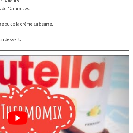
la
, 4
oeufs
.
s de 10 minutes.
re
ou de la
crème au beurre
.
un dessert.