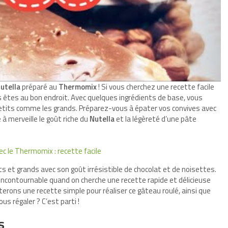
utella
préparé au
Thermomix
! Si vous cherchez une recette facile
s êtes au bon endroit. Avec quelques ingrédients de base, vous
s petits comme les grands. Préparez-vous à épater vos convives avec
à merveille le goût riche du
Nutella
et la légèreté d’une pâte
c le Thermomix : recette facile
ts et grands avec son goût irrésistible de chocolat et de noisettes.
n incontournable quand on cherche une recette rapide et délicieuse
terons une recette simple pour réaliser ce gâteau roulé, ainsi que
us régaler ? C’est parti !
s