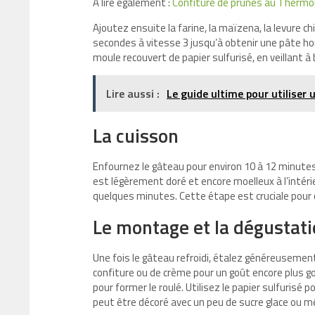
A lire également :
Confiture de prunes au Thermomi
Ajoutez ensuite la farine, la maïzena, la levure ch
secondes à vitesse 3 jusqu’à obtenir une pâte ho
moule recouvert de papier sulfurisé, en veillant à 
Lire aussi :
Le guide ultime pour utiliser 
La cuisson
Enfournez le gâteau pour environ 10 à 12 minutes. S
est légèrement doré et encore moelleux à l’intérieu
quelques minutes. Cette étape est cruciale pour
Le montage et la dégustat
Une fois le gâteau refroidi, étalez généreusemen
confiture ou de crème pour un goût encore plus 
pour former le roulé. Utilisez le papier sulfurisé p
peut être décoré avec un peu de sucre glace ou m