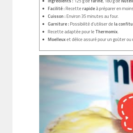
Ingrédients :
125 g de
farine
, 180 g de
Nutel
Facilité :
Recette
rapide
à préparer en moin
Cuisson :
Environ 35 minutes au four.
Garniture :
Possibilité d’utiliser de
la confitu
Recette adaptée pour le
Thermomix
.
Moelleux
et délice assuré pour un goûter ou 