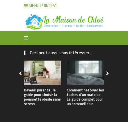
MENU PRINCIPAL
Ceci peut aussi vous intéresser...
Devenir parents : le
Comment nettoyer les
Débouchag
guide pour choisir la
taches d’un matelas:
: pourquoi 
poussette idéale sans
Le guide complet pour
à des prof
stress
un sommeil sain
pour un ser
et efficace