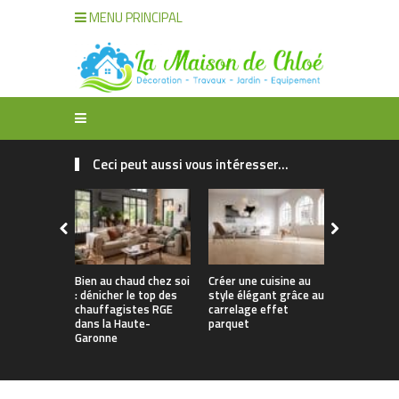
MENU PRINCIPAL
Ceci peut aussi vous intéresser...
Bien au chaud chez soi
Créer une cuisine au
Apporter u
: dénicher le top des
style élégant grâce au
naturelle à
chauffagistes RGE
carrelage effet
avec un can
dans la Haute-
parquet
Garonne