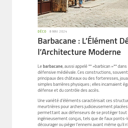
DÉCO
8 MAI 2024
Barbacane : L’Élément Dé
l’Architecture Moderne
Le
barbacane
, aussi appelé ** »barbican »** dans
défensive médiévale. Ces constructions, souvent
principaux des châteaux ou des forteresses, jouan
simples barrières physiques ; elles incarnaient é
défense et du contrôle des accès.
Une variété d’éléments caractérisait ces structu
meurtrières pour archers judicieusement placées p
permettant aux défenseurs de se protéger tout e
ingénieusement conçus, tels que de faux ponts-lev
décourager ou piéger l’ennemi avant même qu’il n’a