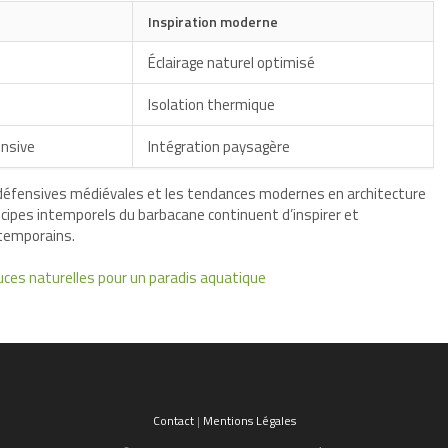
Inspiration moderne
Éclairage naturel optimisé
Isolation thermique
ensive
Intégration paysagère
es défensives médiévales et les tendances modernes en architecture
ncipes intemporels du barbacane continuent d’inspirer et
ntemporains.
uces naturelles pour un paradis aquatique
Contact
|
Mentions Légales