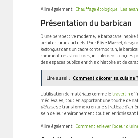
A lire également :
Chauffage écologique : Les ava
Présentation du barbican
D’une perspective moderne, le barbacane inspire à
architecturaux actuels. Pour
Élise Martel
, design
historiques
dans un cadre contemporain, le barbican
comment ces structures, initialement conçues po
des espaces publics enrichis d’histoire et de cara
Lire aussi :
Comment décorer sa cuisine 
L’utilisation de matériaux comme le
travertin
off
médiévales, tout en apportant une touche de natu
défense
se transforme ici en une stratégie d’am
sein de leur environnement tout en enrichissant 
A lire également :
Comment enlever l’odeur d’urin