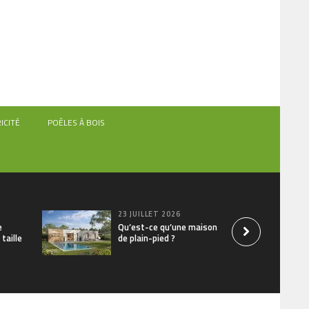
ICITÉ
POÊLES À BOIS
23 JUILLET 2026
e
Qu’est-ce qu’une maison
 taille
de plain-pied ?