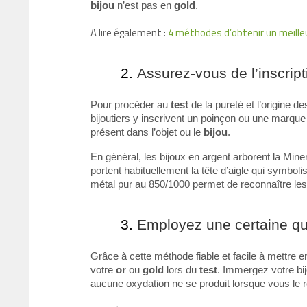
bijou
n’est pas en
gold
.
A lire également :
4 méthodes d’obtenir un meille
Assurez-vous de l’inscrip
Pour procéder au
test
de la pureté et l’origine d
bijoutiers y inscrivent un poinçon ou une marque 
présent dans l’objet ou le
bijou
.
En général, les bijoux en argent arborent la Mine
portent habituellement la tête d’aigle qui symbol
métal pur au 850/1000 permet de reconnaître le
Employez une certaine qua
Grâce à cette méthode fiable et facile à mettre 
votre
or
ou
gold
lors du
test
. Immergez votre bi
aucune oxydation ne se produit lorsque vous le re