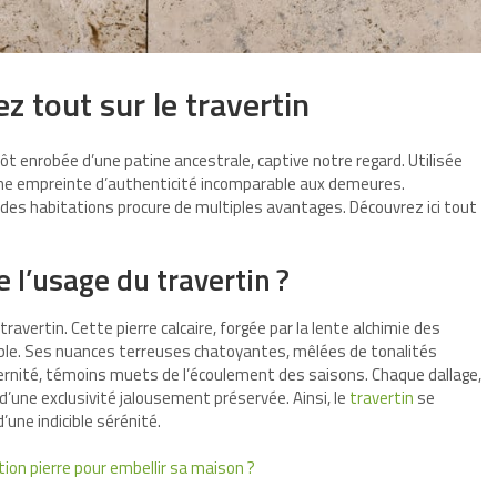
 tout sur le travertin
ôt enrobée d’une patine ancestrale, captive notre regard. Utilisée
une empreinte d’authenticité incomparable aux demeures.
des habitations procure de multiples avantages. Découvrez ici tout
 l’usage du travertin ?
vertin. Cette pierre calcaire, forgée par la lente alchimie des
ble. Ses nuances terreuses chatoyantes, mêlées de tonalités
rnité, témoins muets de l’écoulement des saisons. Chaque dallage,
’une exclusivité jalousement préservée. Ainsi, le
travertin
se
une indicible sérénité.
tion pierre pour embellir sa maison ?