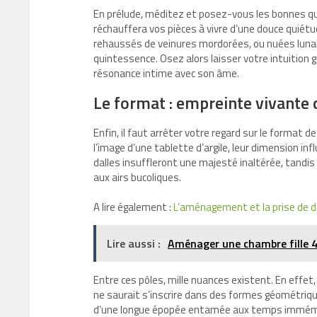
En prélude, méditez et posez-vous les bonnes quest
réchauffera vos pièces à vivre d’une douce quiét
rehaussés de veinures mordorées, ou nuées lunai
quintessence. Osez alors laisser votre intuition gui
résonance intime avec son âme.
Le format : empreinte vivante
Enfin, il faut arrêter votre regard sur le format
l’image d’une tablette d’argile, leur dimension i
dalles insuffleront une majesté inaltérée, tand
aux airs bucoliques.
A lire également :
L’aménagement et la prise de dé
Lire aussi :
Aménager une chambre fille 4 
Entre ces pôles, mille nuances existent. En effet,
ne saurait s’inscrire dans des formes géométriques
d’une longue épopée entamée aux temps immém