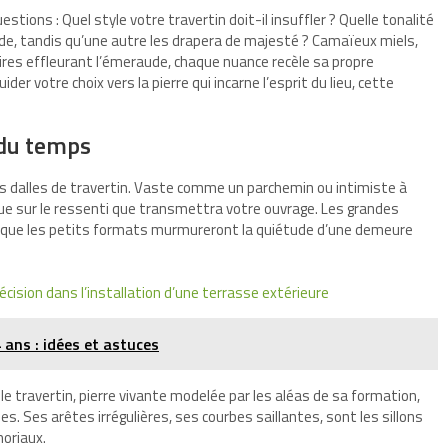
ions : Quel style votre travertin doit-il insuffler ? Quelle tonalité
ude, tandis qu’une autre les drapera de majesté ? Camaïeux miels,
res effleurant l’émeraude, chaque nuance recèle sa propre
der votre choix vers la pierre qui incarne l’esprit du lieu, cette
 du temps
 des dalles de travertin. Vaste comme un parchemin ou intimiste à
nflue sur le ressenti que transmettra votre ouvrage. Les grandes
is que les petits formats murmureront la quiétude d’une demeure
cision dans l’installation d’une terrasse extérieure
ans : idées et astuces
 le travertin, pierre vivante modelée par les aléas de sa formation,
. Ses arêtes irrégulières, ses courbes saillantes, sont les sillons
oriaux.