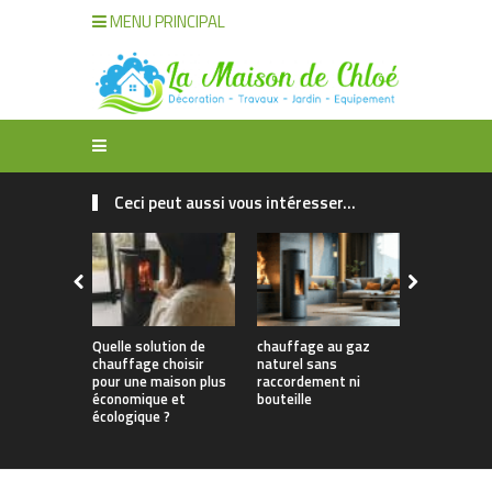
MENU PRINCIPAL
Ceci peut aussi vous intéresser...
Quelle solution de
chauffage au gaz
Choisir le 
chauffage choisir
naturel sans
et le Comb
pour une maison plus
raccordement ni
Idéals pour
économique et
bouteille
Efficacité 
écologique ?
Confort O