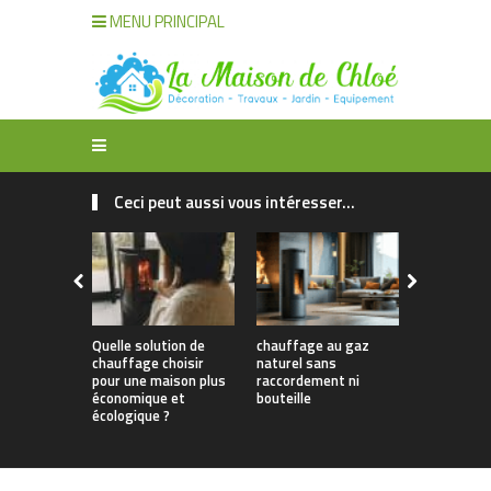
MENU PRINCIPAL
Ceci peut aussi vous intéresser...
Quelle solution de
chauffage au gaz
Choisir le 
chauffage choisir
naturel sans
et le Comb
pour une maison plus
raccordement ni
Idéals pour
économique et
bouteille
Efficacité 
écologique ?
Confort O