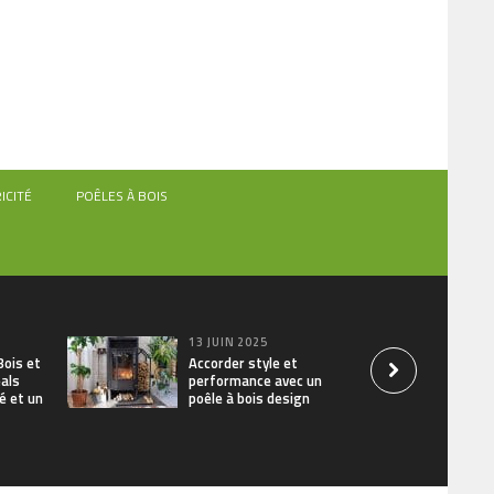
ICITÉ
POÊLES À BOIS
13 JUIN 2025
Bois et
Accorder style et
éals
performance avec un
é et un
poêle à bois design