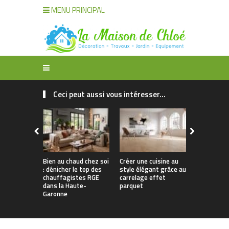
MENU PRINCIPAL
Ceci peut aussi vous intéresser...
Bien au chaud chez soi
Créer une cuisine au
Apporter u
: dénicher le top des
style élégant grâce au
naturelle à
chauffagistes RGE
carrelage effet
avec un can
dans la Haute-
parquet
Garonne