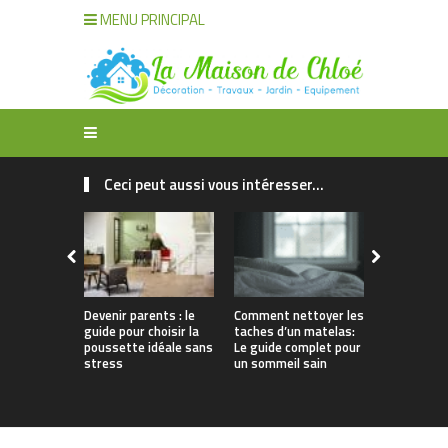
MENU PRINCIPAL
Ceci peut aussi vous intéresser...
Devenir parents : le
Comment nettoyer les
Débouchag
guide pour choisir la
taches d’un matelas:
: pourquoi 
poussette idéale sans
Le guide complet pour
à des prof
stress
un sommeil sain
pour un ser
et efficace