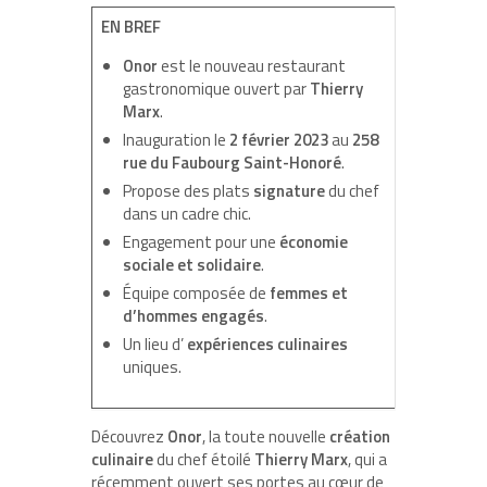
EN BREF
Onor
est le nouveau restaurant
gastronomique ouvert par
Thierry
Marx
.
Inauguration le
2 février 2023
au
258
rue du Faubourg Saint-Honoré
.
Propose des plats
signature
du chef
dans un cadre chic.
Engagement pour une
économie
sociale et solidaire
.
Équipe composée de
femmes et
d’hommes engagés
.
Un lieu d’
expériences culinaires
uniques.
Découvrez
Onor
, la toute nouvelle
création
culinaire
du chef étoilé
Thierry Marx
, qui a
récemment ouvert ses portes au cœur de