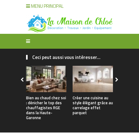
MENU PRINCIPAL
Ceci peut aussi vous intéresser...
Bien au chaud chez soi
Créer une cuisine au
Apporter u
: dénicher le top des
style élégant grâce au
naturelle à
chauffagistes RGE
carrelage effet
avec un can
dans la Haute-
parquet
Garonne