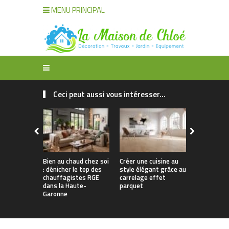
MENU PRINCIPAL
Ceci peut aussi vous intéresser...
Bien au chaud chez soi
Créer une cuisine au
Apporter u
: dénicher le top des
style élégant grâce au
naturelle à
chauffagistes RGE
carrelage effet
avec un can
dans la Haute-
parquet
Garonne