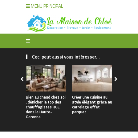
MENU PRINCIPAL
Ceci peut aussi vous intéresser...
Bien au chaud chez soi
Créer une cuisine au
Apporter u
: dénicher le top des
style élégant grâce au
naturelle à
chauffagistes RGE
carrelage effet
avec un can
dans la Haute-
parquet
Garonne