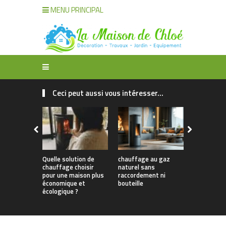
MENU PRINCIPAL
Ceci peut aussi vous intéresser...
Quelle solution de
chauffage au gaz
Choisir le 
chauffage choisir
naturel sans
et le Comb
pour une maison plus
raccordement ni
Idéals pour
économique et
bouteille
Efficacité 
écologique ?
Confort O