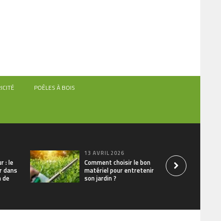
ICITÉ
POÊLES À BOIS
13 AVRIL 2026
r : le
Comment choisir le bon
ir dans
matériel pour entretenir
n de
son jardin ?