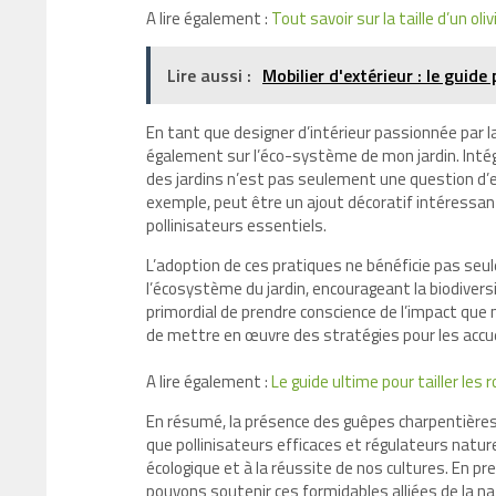
A lire également :
Tout savoir sur la taille d’un ol
Lire aussi :
Mobilier d'extérieur : le guide
En tant que designer d’intérieur passionnée par l
également sur l’éco-système de mon jardin. Inté
des jardins n’est pas seulement une question d’e
exemple, peut être un ajout décoratif intéressan
pollinisateurs essentiels.
L’adoption de ces pratiques ne bénéficie pas se
l’écosystème du jardin, encourageant la biodivers
primordial de prendre conscience de l’impact que
de mettre en œuvre des stratégies pour les accueil
A lire également :
Le guide ultime pour tailler l
En résumé, la présence des guêpes charpentières 
que pollinisateurs efficaces et régulateurs naturel
écologique et à la réussite de nos cultures. En p
pouvons soutenir ces formidables alliées de la nat