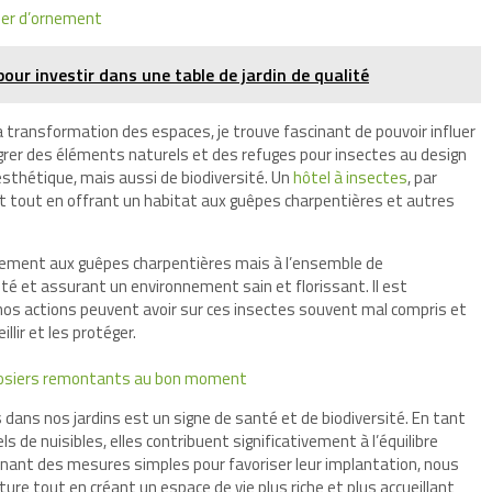
ivier d’ornement
 pour investir dans une table de jardin de qualité
a transformation des espaces, je trouve fascinant de pouvoir influer
grer des éléments naturels et des refuges pour insectes au design
sthétique, mais aussi de biodiversité. Un
hôtel à insectes
, par
t tout en offrant un habitat aux guêpes charpentières et autres
ulement aux guêpes charpentières mais à l’ensemble de
ité et assurant un environnement sain et florissant. Il est
 nos actions peuvent avoir sur ces insectes souvent mal compris et
lir et les protéger.
es rosiers remontants au bon moment
dans nos jardins est un signe de santé et de biodiversité. En tant
s de nuisibles, elles contribuent significativement à l’équilibre
renant des mesures simples pour favoriser leur implantation, nous
ure tout en créant un espace de vie plus riche et plus accueillant