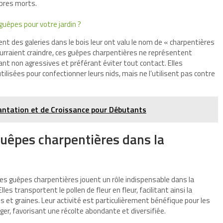
rbres morts.
guêpes pour votre jardin ?
sent des galeries dans le bois leur ont valu le nom de « charpentières
urraient craindre, ces guêpes charpentières ne représentent
t non agressives et préférant éviter tout contact. Elles
isées pour confectionner leurs nids, mais ne l’utilisent pas contre
.
lantation et de Croissance pour Débutants
guêpes charpentières dans la
 les guêpes charpentières jouent un rôle indispensable dans la
s transportent le pollen de fleur en fleur, facilitant ainsi la
s et graines. Leur activité est particulièrement bénéfique pour les
ger, favorisant une récolte abondante et diversifiée.