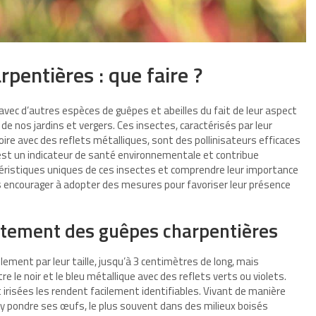
pentières : que faire ?
vec d’autres espèces de guêpes et abeilles du fait de leur aspect
 de nos jardins et vergers. Ces insectes, caractérisés par leur
oire avec des reflets métalliques, sont des pollinisateurs efficaces
 est un indicateur de santé environnementale et contribue
ctéristiques uniques de ces insectes et comprendre leur importance
s encourager à adopter des mesures pour favoriser leur présence
rtement des guêpes charpentières
ment par leur taille, jusqu’à 3 centimètres de long, mais
re le noir et le bleu métallique avec des reflets verts ou violets.
irisées les rendent facilement identifiables. Vivant de manière
r y pondre ses œufs, le plus souvent dans des milieux boisés