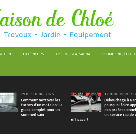
RETIEN
EXTÉRIEURS
PISCINE, SPA, SAUNA
PLOMBERIE, ÉLECTR
29 DÉCEMBRE 2025
17 NOVEMBRE 20
Comment nettoyer les
Débouchage à Nan
taches d’un matelas: Le
pourquoi faire app
guide complet pour un
des professionnel
sommeil sain
un service rapide 
efficace ?