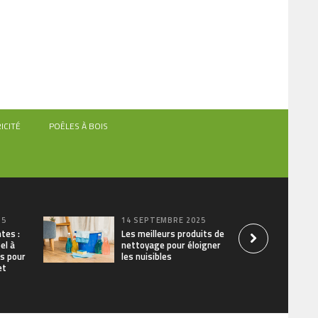
ICITÉ
POÊLES À BOIS
25
14 SEPTEMBRE 2025
tes :
Les meilleurs produits de
el à
nettoyage pour éloigner
s pour
les nuisibles
et