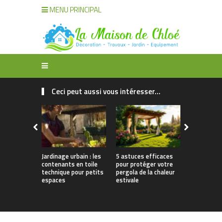
MENU PRINCIPAL
Ceci peut aussi vous intéresser...
Jardinage urbain : les
5 astuces efficaces
Mobilier d’
contenants en toile
pour protéger votre
le guide po
technique pour petits
pergola de la chaleur
dans une t
espaces
estivale
jardin de q