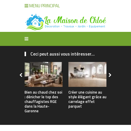
MENU PRINCIPAL
Ceci peut aussi vous intéresser...
Bien au chaud chez soi
Créer une cuisine au
Apporter u
: dénicher le top des
style élégant grâce au
naturelle à
chauffagistes RGE
carrelage effet
avec un can
dans la Haute-
parquet
Garonne