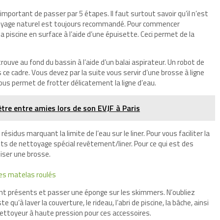
st important de passer par 5 étapes. Il faut surtout savoir qu’il n’est
nettoyage naturel est toujours recommandé. Pour commencer
a piscine en surface à l’aide d’une épuisette. Ceci permet de la
 trouve au fond du bassin à l’aide d’un balai aspirateur. Un robot de
ce cadre. Vous devez par la suite vous servir d’une brosse à ligne
 vous permet de frotter délicatement la ligne d’eau.
être entre amies lors de son EVJF à Paris
idus marquant la limite de l’eau sur le liner. Pour vous faciliter la
s de nettoyage spécial revêtement/liner. Pour ce qui est des
liser une brosse.
des matelas roulés
sont présents et passer une éponge sur les skimmers. N’oubliez
e qu’à laver la couverture, le rideau, l’abri de piscine, la bâche, ainsi
nettoyeur à haute pression pour ces accessoires.