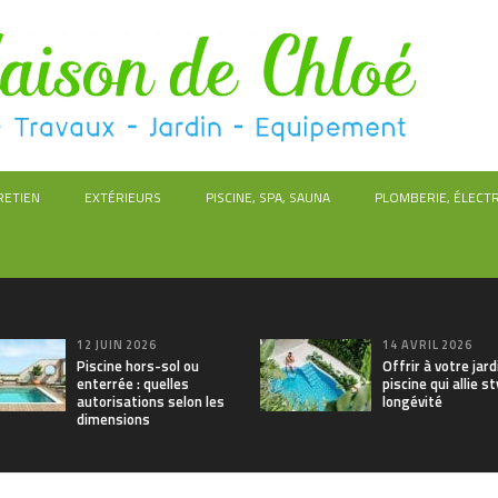
RETIEN
EXTÉRIEURS
PISCINE, SPA, SAUNA
PLOMBERIE, ÉLECTR
12 JUIN 2026
14 AVRIL 2026
Piscine hors-sol ou
Offrir à votre jar
enterrée : quelles
piscine qui allie st
autorisations selon les
longévité
dimensions