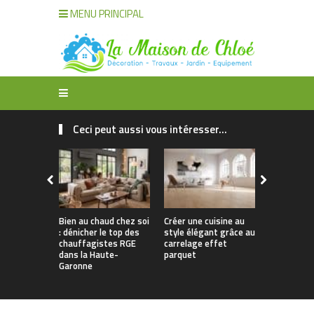
MENU PRINCIPAL
Ceci peut aussi vous intéresser...
Bien au chaud chez soi
Créer une cuisine au
Apporter u
: dénicher le top des
style élégant grâce au
naturelle à
chauffagistes RGE
carrelage effet
avec un can
dans la Haute-
parquet
Garonne