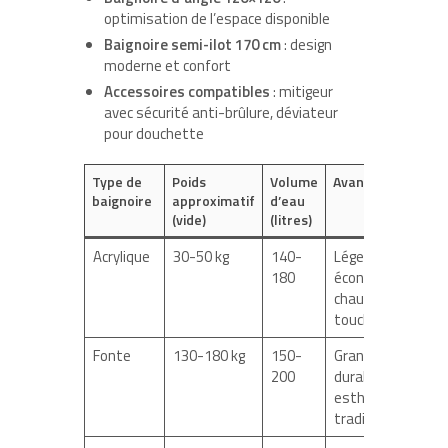
optimisation de l’espace disponible
Baignoire semi-ilot 170 cm
: design
moderne et confort
Accessoires compatibles
: mitigeur
avec sécurité anti-brûlure, déviateur
pour douchette
Type de
Poids
Volume
Avantages
baignoire
approximatif
d’eau
(vide)
(litres)
Acrylique
30-50 kg
140-
Léger,
180
économique,
chaud au
toucher
Fonte
130-180 kg
150-
Grande
200
durabilité,
esthétique
traditionnelle