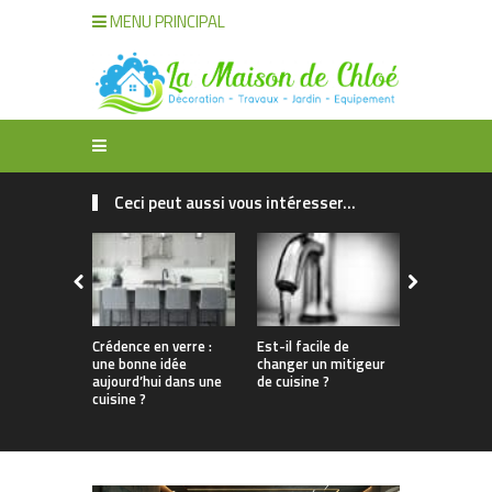
MENU PRINCIPAL
Ceci peut aussi vous intéresser...
Crédence en verre :
Est-il facile de
Faut-il cra
une bonne idée
changer un mitigeur
un robot c
aujourd’hui dans une
de cuisine ?
connecté e
cuisine ?