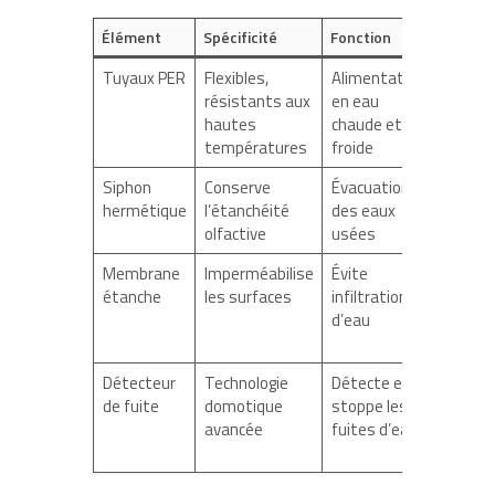
Élément
Spécificité
Fonction
Entreti
Tuyaux PER
Flexibles,
Alimentation
Contrô
résistants aux
en eau
visuel 
hautes
chaude et
recom
températures
froide
Siphon
Conserve
Évacuation
Nettoy
hermétique
l’étanchéité
des eaux
tous le
olfactive
usées
mois
Membrane
Imperméabilise
Évite
Vérific
étanche
les surfaces
infiltrations
avant 
d’eau
usage
intensi
Détecteur
Technologie
Détecte et
Mainte
de fuite
domotique
stoppe les
annuell
avancée
fuites d’eau
un
profes