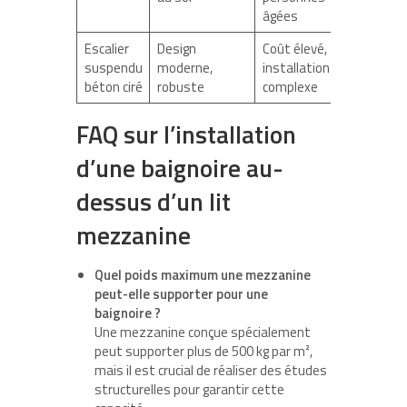
âgées
Escalier
Design
Coût élevé,
Lofts h
suspendu
moderne,
installation
gamme,
béton ciré
robuste
complexe
régulier
FAQ sur l’installation
d’une baignoire au-
dessus d’un lit
mezzanine
Quel poids maximum une mezzanine
peut-elle supporter pour une
baignoire ?
Une mezzanine conçue spécialement
peut supporter plus de 500 kg par m²,
mais il est crucial de réaliser des études
structurelles pour garantir cette