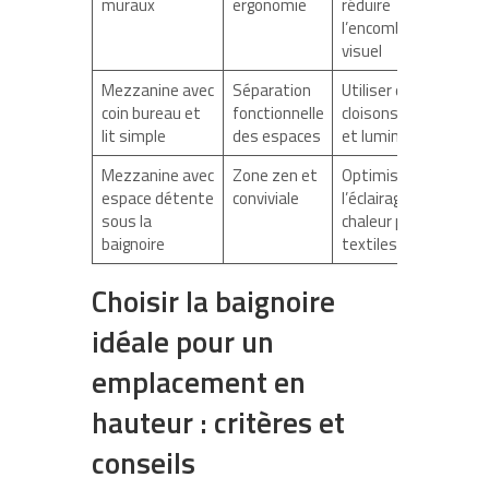
muraux
ergonomie
réduire
l’encombrement
visuel
Mezzanine avec
Séparation
Utiliser des
coin bureau et
fonctionnelle
cloisons légères
lit simple
des espaces
et lumineuses
Mezzanine avec
Zone zen et
Optimiser
espace détente
conviviale
l’éclairage et la
sous la
chaleur par des
baignoire
textiles doux
Choisir la baignoire
idéale pour un
emplacement en
hauteur : critères et
conseils