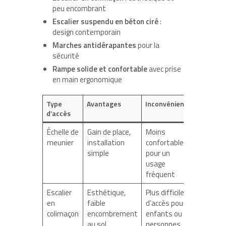
peu encombrant
Escalier suspendu en béton ciré
:
design contemporain
Marches antidérapantes
pour la
sécurité
Rampe solide et confortable
avec prise
en main ergonomique
Type
Avantages
Inconvénients
Idéal po
d’accès
Échelle de
Gain de place,
Moins
Espaces
meunier
installation
confortable
restrein
simple
pour un
accès
usage
occasion
fréquent
Escalier
Esthétique,
Plus difficile
Appart
en
faible
d’accès pour
design,
colimaçon
encombrement
enfants ou
espaces
au sol
personnes
plafond 