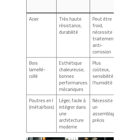
support
(kg/m²)
Acier
Très haute
Peut être
> 500
résistance,
froid,
durabilité
nécessite
traitement
anti-
corrosion
Bois
Esthétique
Plus
400 – 4
lamellé-
chaleureuse,
coûteux,
collé
bonnes
sensibilité à
performances
l’humidité
mécaniques
Poutres en I
Léger, facile à
Nécessite
350 – 4
(métal/bois)
intégrer dans
un
une
assemblage
architecture
précis
moderne